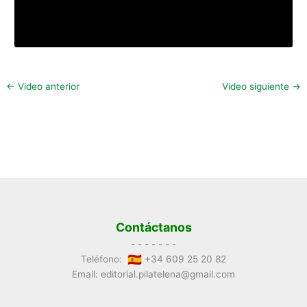
←
Video anterior
Video siguiente
→
Contáctanos
- - - - - - -
Teléfono:
+34 609 25 20 82
Email: editorial.pilatelena@gmail.com