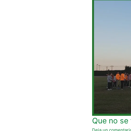
Que
no
se
te
escape
el
cono
Que no se 
Deja un comentari