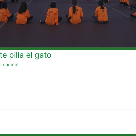
e pilla el gato
o
/
admin