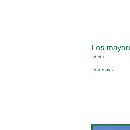
de
salud
Los
Los mayore
mayores
admin
en
la
Leer más »
historia
La