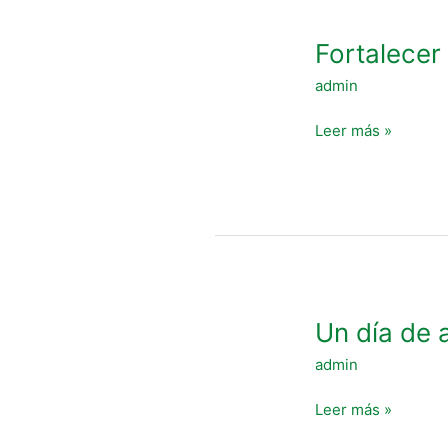
Fortalecer
Fortalecer 
los
admin
pies
Leer más »
Un
Un día de 
día
admin
de
andar,
Leer más »
una
semana