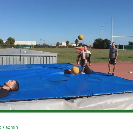
o
/
admin