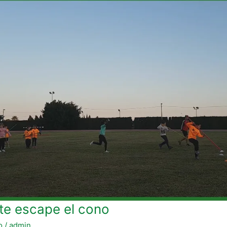
te escape el cono
o
/
admin